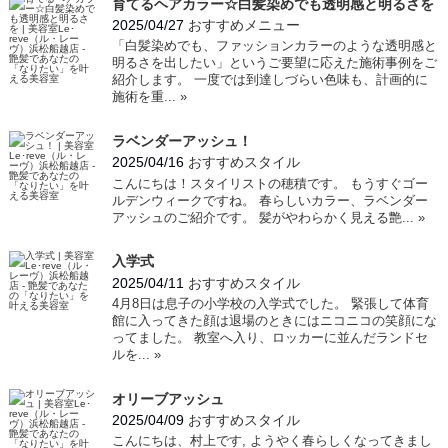
育てるヘアカラー☆白髪染めでも透明感と明るさを
2025/04/27
おすすめメニュー
「白髪染めでも、ファッションカラーのような透明感と
明るさを出したい」というご要望に応えた施術事例をご
紹介します。 一度では到達しづらい色味も、計画的に
施術を重...
»
ラベンダーアッシュ！
2025/04/16
おすすめスタイル
こんにちは！スタイリストの穂積です。 もうすぐゴー
ルデンウィークですね。 春らしいカラー、ラベンダー
アッシュのご紹介です。 髪がやわらかく見える艶...
»
入学式
2025/04/11
おすすめスタイル
4月8日は息子の小学校の入学式でした。 緊張して体育
館に入ってきた顔は退場のときにはニコニコの笑顔にな
ってました。 教室へ入り、ロッカーに並んだランドセ
ルを...
»
オリーブアッシュ
2025/04/09
おすすめスタイル
こんにちは、村上です, ようやく春らしくなってきまし