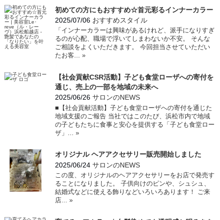
初めての方にもおすすめ☆首元彩るインナーカラー
2025/07/06
おすすめスタイル
「インナーカラーは興味があるけれど、派手になりすぎ
るのが心配、職場で浮いてしまわないか不安。 そんな
ご相談をよくいただきます。 今回担当させていただい
たお客...
»
【社会貢献CSR活動】子ども食堂ローザへの寄付を
通じ、売上の一部を地域の未来へ
2025/06/26
サロンのNEWS
■【社会貢献活動】子ども食堂ローザへの寄付を通じた
地域支援のご報告 当社ではこのたび、浜松市内で地域
の子どもたちに食事と安心を提供する「子ども食堂ロー
ザ」...
»
オリジナル ヘアアクセサリー販売開始しました
2025/06/24
サロンのNEWS
この度、オリジナルのヘアアクセサリーをお店で発売す
ることになりました。 子供向けのピンや、シュシュ、
結婚式などに使える飾りなどいろいろあります！ ご来
店...
»