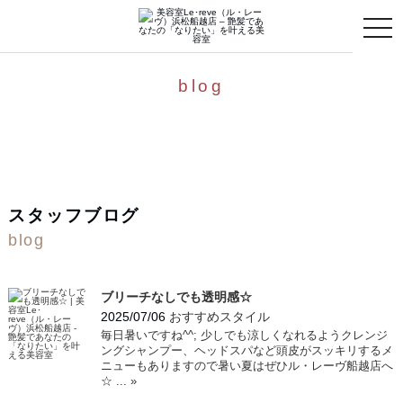
toggle
naviga
blog
スタッフブログ
blog
ブリーチなしでも透明感☆
2025/07/06
おすすめスタイル
毎日暑いですね^^; 少しでも涼しくなれるようクレンジ
ングシャンプー、ヘッドスパなど頭皮がスッキリするメ
ニューもありますので暑い夏はぜひル・レーヴ船越店へ
☆ ...
»