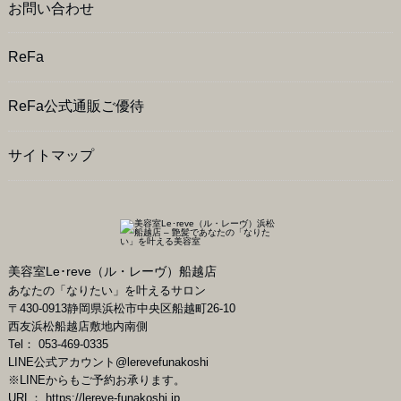
お問い合わせ
ReFa
ReFa公式通販ご優待
サイトマップ
美容室Le･reve（ル・レーヴ）船越店
あなたの「なりたい」を叶えるサロン
〒
430-0913
静岡県
浜松市
中央区船越町26-10
西友浜松船越店敷地内南側
Tel：
053-469-0335
LINE公式アカウント
@lerevefunakoshi
※LINEからもご予約お承ります。
URL：
https://lereve-funakoshi.jp