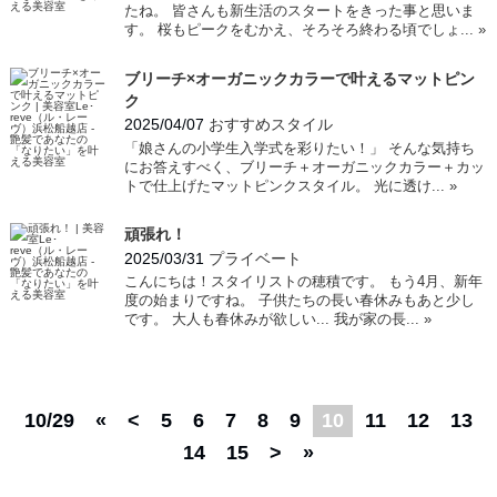
たね。 皆さんも新生活のスタートをきった事と思いま
す。 桜もピークをむかえ、そろそろ終わる頃でしょ...
»
ブリーチ×オーガニックカラーで叶えるマットピン
ク
2025/04/07
おすすめスタイル
「娘さんの小学生入学式を彩りたい！」 そんな気持ち
にお答えすべく、ブリーチ＋オーガニックカラー＋カッ
トで仕上げたマットピンクスタイル。 光に透け...
»
頑張れ！
2025/03/31
プライベート
こんにちは！スタイリストの穂積です。 もう4月、新年
度の始まりですね。 子供たちの長い春休みもあと少し
です。 大人も春休みが欲しい... 我が家の長...
»
10/29
«
<
5
6
7
8
9
10
11
12
13
14
15
>
»