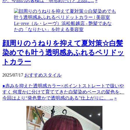
が、今回のお客様は「明るめだけど上品に...
»
顔周りのうねりを抑えて夏対策☆白髪
染めでも叶う透明感あふれるペリドッ
トカラー
2025/07/17
おすすめスタイル
●赤みを抑えた透明感カラー×ポイントストレートで扱いや
すく 何度かに分けて育ててきた白髪染めベースの髪色を、
今回はより“発色豊かで透明感のある”仕上がりに。 ...
»