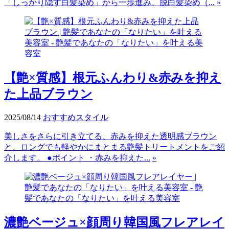
「しっかり隠す白髪染め」から一歩進み、脱白髪染め（...
»
【艶×質感】根元ふんわり&赤みを抑え
た上品ブラウン
2025/08/14
おすすめスタイル
美しさをさらに引き立てる、赤みを抑えた透明感ブラウン
と、ロングでも軽やかにまとまる艶髪トリートメントをご紹
介します。 ●ポイント ・赤みを抑えた...
»
濃艶ベージュ×顔周り韓国風フレアレイ