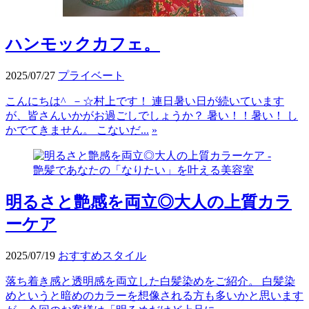
ハンモックカフェ。
2025/07/27
プライベート
こんにちは^_－☆村上です！ 連日暑い日が続いています
が、皆さんいかがお過ごしでしょうか？ 暑い！！暑い！ し
かでてきません。 こないだ...
»
明るさと艶感を両立◎大人の上質カラ
ーケア
2025/07/19
おすすめスタイル
落ち着き感と透明感を両立した白髪染めをご紹介。 白髪染
めというと暗めのカラーを想像される方も多いかと思います