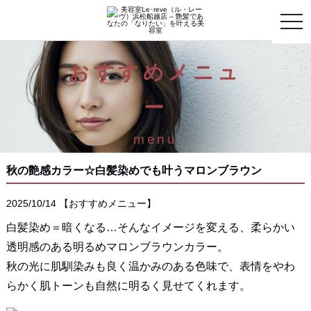
toggle
naviga
おすすめメニュ
ー
menu
秋の艶感カラー☆白髪染めでも叶うマロンブラウン
2025/10/14
【
おすすめメニュー
】
白髪染め＝暗くなる…そんなイメージを変える、柔らかい
透明感のある明るめマロンブラウンカラー。
秋の光に肌馴染みも良く温かみのある色味で、表情をやわ
らかく肌トーンも自然に明るく見せてくれます。