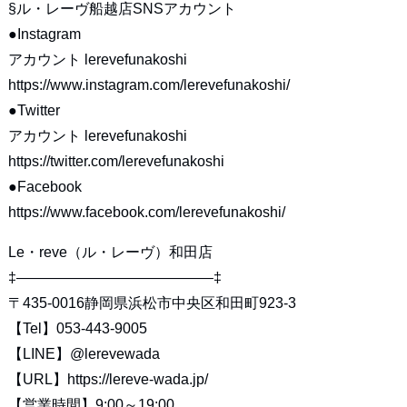
§ル・レーヴ船越店SNSアカウント
●Instagram
アカウント lerevefunakoshi
https://www.instagram.com/lerevefunakoshi/
●Twitter
アカウント lerevefunakoshi
https://twitter.com/lerevefunakoshi
●Facebook
https://www.facebook.com/lerevefunakoshi/
Le・reve（ル・レーヴ）和田店
‡—————————————–‡
〒435-0016静岡県浜松市中央区和田町923-3
【Tel】053-443-9005
【LINE】
@lerevewada
【URL】
https://lereve-wada.jp/
【営業時間】9:00～19:00