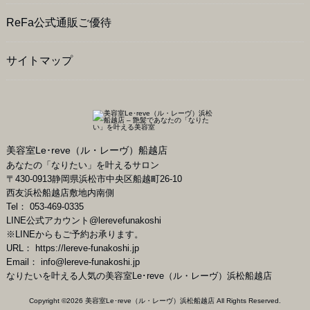
ReFa公式通販ご優待
サイトマップ
美容室Le･reve（ル・レーヴ）船越店
あなたの「なりたい」を叶えるサロン
〒
430-0913
静岡県
浜松市
中央区船越町26-10
西友浜松船越店敷地内南側
Tel：
053-469-0335
LINE公式アカウント
@lerevefunakoshi
※LINEからもご予約お承ります。
URL：
https://lereve-funakoshi.jp
Email：
info@lereve-funakoshi.jp
なりたいを叶える人気の美容室Le･reve（ル・レーヴ）浜松船越店
Copyright ©
2026
美容室Le･reve（ル・レーヴ）浜松船越店
All Rights Reserved.