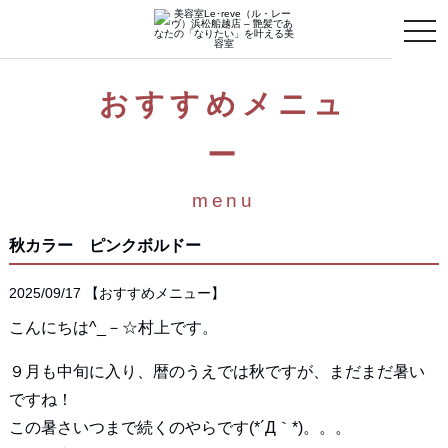
toggle
naviga
おすすめメニュ
ー
menu
秋カラー ピンクボルドー
2025/09/17
【
おすすめメニュー
】
こんにちは^_－☆村上です。
９月も中旬に入り、暦のうえでは秋ですが、まだまだ暑い
ですね！
この暑さいつまで続くのやらです(*´Д｀*)。。。