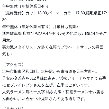
年中無休（年始休業日有り）
【最終受付】カット18:00,パーマ・カラー17:30,縮毛矯正17:
30
年中無休（年始休業日有り）月曜日も営業♪
無料駐車場 店前ひろびろ4台有り♪その他にも近隣に4台分ご
用意♪
実力派スタイリストが多く在籍☆プラベートサロンの雰囲
気も♪
【アクセス】
浜松市旧東区和田町。浜松駅から東海道を天王方面へ。
子安の交差点を312号線に進み、浜松アリーナをすぎて右手
にセブンイレブンさんを左折、左手にございます。
人気ラーメン店の一文字 結さん隣・荻窪ラーメン十八番さ
ん向かい。いぬかい小児科さんのある通りです。