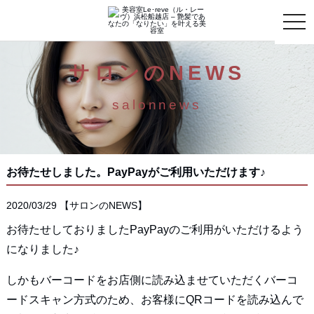
toggle
naviga
サロンのNEWS
salonnews
お待たせしました。PayPayがご利用いただけます♪
2020/03/29
【
サロンのNEWS
】
お待たせしておりましたPayPayのご利用がいただけるよう
になりました♪
しかもバーコードをお店側に読み込ませていただくバーコ
ードスキャン方式のため、お客様にQRコードを読み込んで