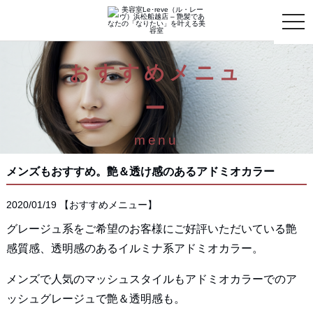
toggle
naviga
おすすめメニュ
ー
menu
メンズもおすすめ。艶＆透け感のあるアドミオカラー
2020/01/19
【
おすすめメニュー
】
グレージュ系をご希望のお客様にご好評いただいている艶
感質感、透明感のあるイルミナ系アドミオカラー。
メンズで人気のマッシュスタイルもアドミオカラーでのア
ッシュグレージュで艶＆透明感も。