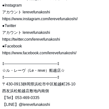
●Instagram
アカウント lerevefunakoshi
https://www.instagram.com/lerevefunakoshi/
●Twitter
アカウント lerevefunakoshi
https://twitter.com/lerevefunakoshi
●Facebook
https://www.facebook.com/lerevefunakoshi/
‡—————————————–‡
☆ル・レーヴ（Le・reve）船越店☆
‡—————————————–‡
〒430-0913静岡県浜松市中区船越町26-10
西友浜松船越店敷地内南側
【Tel】053-469-0335
【LINE】
@lerevefunakoshi