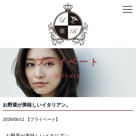
toggle
naviga
プライベート
private
お野菜が美味しいイタリアン。
2026/06/11
【
プライベート
】
お野菜が美味しいイタリアン。