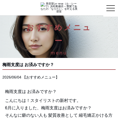
toggle
naviga
おすすめメニュ
ー
menu
梅雨支度は お済みですか？
2026/06/04
【
おすすめメニュー
】
梅雨支度は お済みですか？
こんにちは！スタイリストの新村です。
6月に入りました、梅雨支度はお済みですか？
そんなに癖のない人も 髪質改善として 縮毛矯正かける方