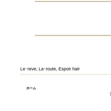
Le･reve, La･route, Espoir hair
ホーム