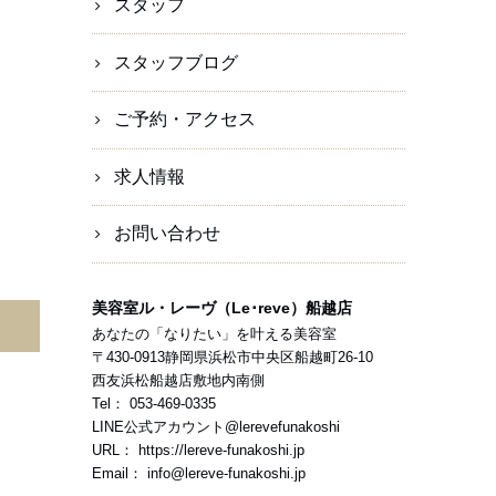
スタッフ
スタッフブログ
ご予約・アクセス
求人情報
お問い合わせ
美容室ル・レーヴ（Le･reve）船越店
あなたの「なりたい」を叶える美容室
〒
430-0913
静岡県
浜松市
中央区船越町26-10
西友浜松船越店敷地内南側
Tel：
053-469-0335
LINE公式アカウント
@lerevefunakoshi
URL：
https://lereve-funakoshi.jp
Email：
info@lereve-funakoshi.jp