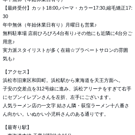
【最終受付】カット18:00,パーマ・カラー17:30,縮毛矯正17:
30
年中無休（年始休業日有り）月曜日も営業♪
無料駐車場 店前ひろびろ4台有り♪その他にも近隣に4台分ご
用意♪
実力派スタイリストが多く在籍☆プラベートサロンの雰囲
気も♪
【アクセス】
浜松市旧東区和田町。浜松駅から東海道を天王方面へ。
子安の交差点を312号線に進み、浜松アリーナをすぎて右手
にセブンイレブンさんを左折、左手にございます。
人気ラーメン店の一文字 結さん隣・荻窪ラーメン十八番さ
ん向かい。いぬかい小児科さんのある通りです。
【最寄り駅】