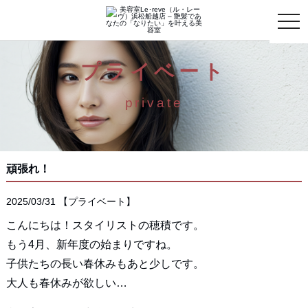
toggle
naviga
プライベート
private
頑張れ！
2025/03/31
【
プライベート
】
こんにちは！スタイリストの穂積です。
もう4月、新年度の始まりですね。
子供たちの長い春休みもあと少しです。
大人も春休みが欲しい…