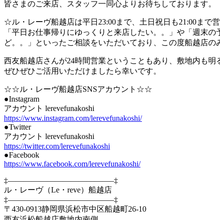
皆さまのご来店、スタッフ一同心よりお待ちしております。
☆ル・レーヴ船越店は平日23:00まで、土日祝日も21:00ま
「平日お仕事帰りにゆっくりと来店したい。。」や「週末の
ど。。」といったご相談をいただいており、この度船越店の
西友船越店さんが24時間営業ということもあり、敷地内も明
ぜひぜひご活用いただけましたら幸いです。
☆☆ル・レーヴ船越店SNSアカウント☆☆
●Instagram
アカウント lerevefunakoshi
https://www.instagram.com/lerevefunakoshi/
●Twitter
アカウント lerevefunakoshi
https://twitter.com/lerevefunakoshi
●Facebook
https://www.facebook.com/lerevefunakoshi/
‡—————————————–‡
ル・レーヴ（Le・reve）船越店
‡—————————————–‡
〒430-0913静岡県浜松市中区船越町26-10
西友浜松船越店敷地内南側