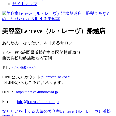
サイトマップ
美容室Le･reve（ル・レーヴ）船越店
あなたの「なりたい」を叶えるサロン
〒
430-0913
静岡県
浜松市
中央区船越町26-10
西友浜松船越店敷地内南側
Tel：
053-469-0335
LINE公式アカウント
@lerevefunakoshi
※LINEからもご予約お承ります。
URL：
https://lereve-funakoshi.jp
Email：
info@lereve-funakoshi.jp
なりたいを叶える人気の美容室Le･reve（ル・レーヴ）浜松