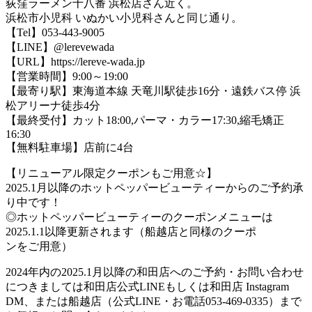
荻窪ラーメン十八番 浜松店さん近く。
浜松市小児科 いぬかい小児科さんと同じ通り。
【Tel】053-443-9005
【LINE】@lerevewada
【URL】https://lereve-wada.jp
【営業時間】9:00～19:00
【最寄り駅】東海道本線 天竜川駅徒歩16分・遠鉄バス停 浜
松アリーナ徒歩4分
【最終受付】カット18:00,パーマ・カラー17:30,縮毛矯正
16:30
【無料駐車場】店前に4台
【リニューアル限定クーポンもご用意☆】
2025.1月以降のホットペッパービューティーからのご予約承
り中です！
◎ホットペッパービューティーのクーポンメニューは
2025.1.1以降更新されます（船越店と同様のクーポ
ンをご用意）
2024年内の2025.1月以降の和田店へのご予約・お問い合わせ
につきましては和田店公式LINEもしくは和田店 Instagram
DM、または船越店（公式LINE・お電話053-469-0335）まで