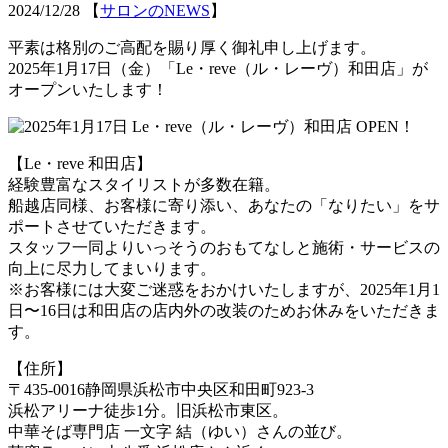
2024/12/28
【
サロンのNEWS
】
平素は格別のご高配を賜り厚く御礼申し上げます。
2025年1月17日（金）「Le・reve（ル・レーヴ）和田店」が
オープンいたします！
【Le・reve 和田店】
経験豊富なスタイリストが多数在籍。
船越店同様、お客様に寄り添い、あなたの「なりたい」をサ
ポートさせていただきます。
スタッフ一同よりいっそうのおもてなしと施術・サービスの
向上に尽力してまいります。
※お客様には大変ご迷惑をおかけいたしますが、2025年1月1
日〜16日は和田店の店内外の改装のためお休みをいただきま
す。
【住所】
〒435-0016静岡県浜松市中央区和田町923-3
浜松アリーナ徒歩1分。旧浜松市東区。
中華そば専門店 一文字 結（ゆい）さんの並び。