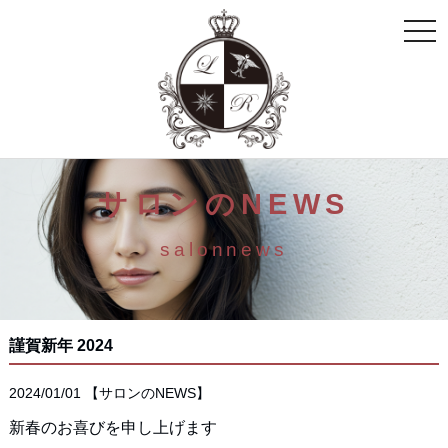
toggle
naviga
サロンのNEWS
salonnews
謹賀新年 2024
2024/01/01
【
サロンのNEWS
】
新春のお喜びを申し上げます