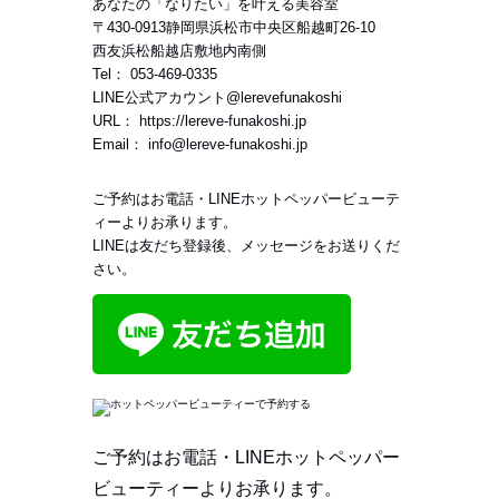
あなたの「なりたい」を叶える美容室
〒
430-0913
静岡県
浜松市
中央区船越町26-10
西友浜松船越店敷地内南側
Tel：
053-469-0335
LINE公式アカウント
@lerevefunakoshi
URL：
https://lereve-funakoshi.jp
Email：
info@lereve-funakoshi.jp
ご予約はお電話・LINEホットペッパービューテ
ィーよりお承ります。
LINEは友だち登録後、メッセージをお送りくだ
さい。
ご予約はお電話・LINEホットペッパー
ビューティーよりお承ります。