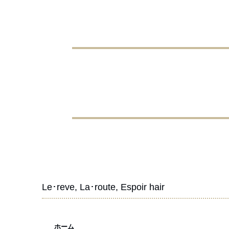
Le･reve, La･route, Espoir hair
ホーム