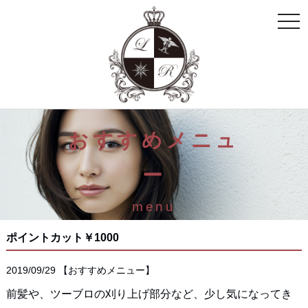
toggle
naviga
おすすめメニュ
ー
menu
ポイントカット￥1000
2019/09/29
【
おすすめメニュー
】
前髪や、ツーブロの刈り上げ部分など、少し気になってき