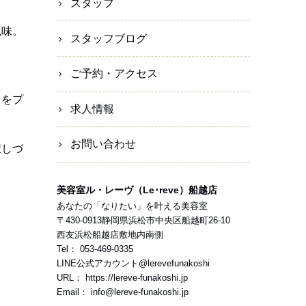
スタッフ
色味。
スタッフブログ
ご予約・アクセス
さをプ
求人情報
お問い合わせ
択しづ
美容室ル・レーヴ（Le･reve）船越店
あなたの「なりたい」を叶える美容室
〒
430-0913
静岡県
浜松市
中央区船越町26-10
西友浜松船越店敷地内南側
Tel：
053-469-0335
LINE公式アカウント
@lerevefunakoshi
URL：
https://lereve-funakoshi.jp
Email：
info@lereve-funakoshi.jp