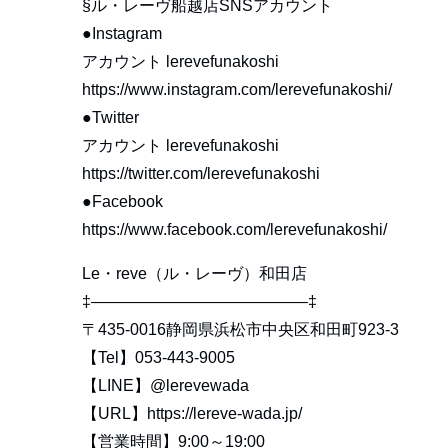
§ル・レーヴ船越店SNSアカウント
●Instagram
アカウント lerevefunakoshi
https://www.instagram.com/lerevefunakoshi/
●Twitter
アカウント lerevefunakoshi
https://twitter.com/lerevefunakoshi
●Facebook
https://www.facebook.com/lerevefunakoshi/
Le・reve（ル・レーヴ）和田店
‡—————————————–‡
〒435-0016静岡県浜松市中央区和田町923-3
【Tel】053-443-9005
【LINE】
@lerevewada
【URL】
https://lereve-wada.jp/
【営業時間】9:00～19:00