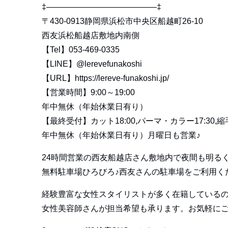
‡—————————————–‡
〒430-0913静岡県浜松市中央区船越町26-10
西友浜松船越店敷地内南側
【Tel】053-469-0335
【LINE】
@lerevefunakoshi
【URL】
https://lereve-funakoshi.jp/
【営業時間】9:00～19:00
年中無休（年始休業日有り）
【最終受付】カット18:00,パーマ・カラー17:30,縮毛
年中無休（年始休業日有り）月曜日も営業♪
24時間営業の西友船越店さん敷地内で夜間も明る
無料駐車場ひろびろ♪西友さんの駐車場をご利用く
経験豊富な女性スタイリストが多く在籍している
女性美容師さんが担当希望も承ります。お気軽にご