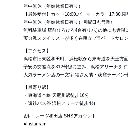
年中無休（年始休業日有り）
【最終受付】カット18:00,パーマ・カラー17:30,縮毛
年中無休（年始休業日有り）月曜日も営業♪
無料駐車場 店前ひろびろ4台有り♪その他にも近隣
実力派スタイリストが多く在籍☆プラベートサロン
【アクセス】
浜松市旧東区和田町。浜松駅から東海道を天王方
子安の交差点を312号線に進み、浜松アリーナを
人気ラーメン店の一文字 結さん隣・荻窪ラーメン
【最寄り駅】
・東海道本線 天竜川駅徒歩16分
・遠鉄バス停 浜松アリーナ徒歩4分
§ル・レーヴ和田店 SNSアカウント
●Instagram